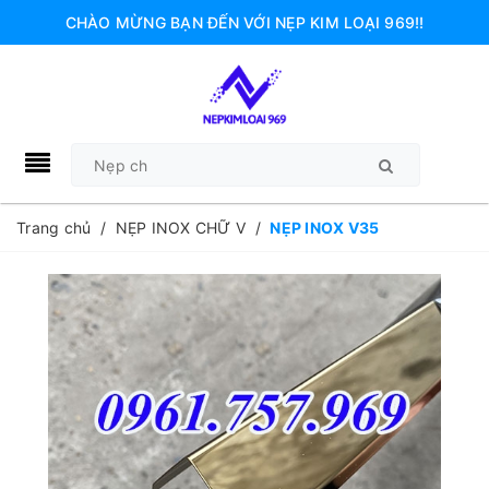
CHÀO MỪNG BẠN ĐẾN VỚI NẸP KIM LOẠI 969!!
Trang chủ
/
NẸP INOX CHỮ V
/
NẸP INOX V35