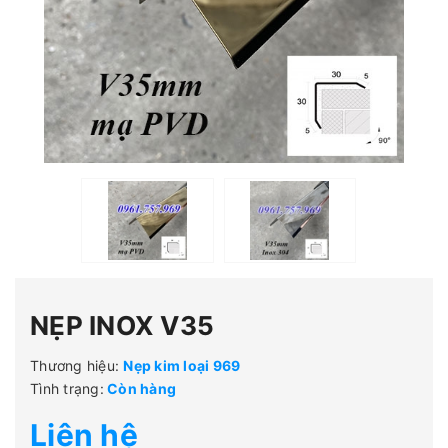
NẸP INOX V35
Thương hiệu:
Nẹp kim loại 969
Tình trạng:
Còn hàng
Liên hệ