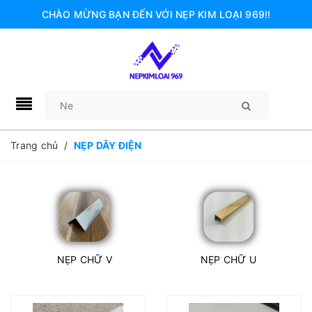
CHÀO MỪNG BẠN ĐẾN VỚI NẸP KIM LOẠI 969!!
Trang chủ
/
NẸP DÂY ĐIỆN
NẸP CHỮ V
NẸP CHỮ U