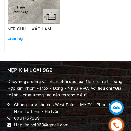
NẸP CHỮ U VÁCH ÂM
Liên hệ
NẸP KIM LOẠI 969
Chuyên gia công và phân phối các loại Nẹp trang trí bằng
Hợp kim nhôm - Inox - Đồng - Nhựa PVC. Với tiêu chí "Giá
thành - chất lượng tạo nên thương hiệu"
Chung cư Vinhomes West Point - Mễ Trì - Phạm Hùng -
Nam Từ Liêm - Hà Nội
0961757969
Nepkimloai969@gmail.com