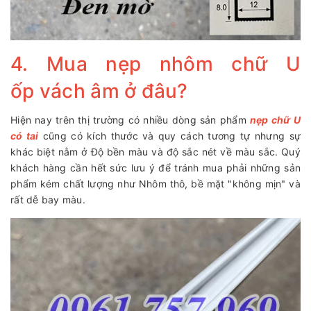
4. Mua nẹp nhôm chữ U
ốp vách âm ở đâu?
Hiện nay trên thị trường có nhiều dòng sản phẩm
nẹp chữ U
có tai
cũng có kích thước và quy cách tương tự nhưng sự
khác biệt nằm ở Độ bền màu và độ sắc nét về màu sắc. Quý
khách hàng cần hết sức lưu ý để tránh mua phải những sản
phẩm kém chất lượng như Nhôm thô, bề mặt "không mịn" và
rất dễ bay màu.