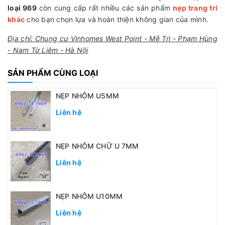
loại 969
còn cung cấp rất nhiều các sản phẩm
nẹp trang trí
khác
cho bạn chọn lựa và hoàn thiện không gian của mình.
Địa chỉ: Chung cư Vinhomes West Point - Mễ Trì - Phạm Hùng
- Nam Từ Liêm - Hà Nội
SẢN PHẨM CÙNG LOẠI
NẸP NHÔM U5MM
Liên hệ
NẸP NHÔM CHỮ U 7MM
Liên hệ
NẸP NHÔM U10MM
Liên hệ