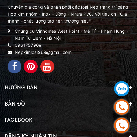
Chuyên gia công và phân phối các loại Nẹp trang trí bằng
Hợp kim nhôm - Inox - Đồng - Nhựa PVC. Với tiêu chí "Giá
thành - chất lượng tạo nên thương hiệu"
Chung cư Vinhomes West Point - Mễ Trì - Phạm Hùng -
Nam Từ Liêm - Hà Nội
0961757969
Nepkimloai969@gmail.com
HƯỚNG DẪN
BẢN ĐỒ
FACEBOOK
ĐĂNG KÝ NHẬN TIN