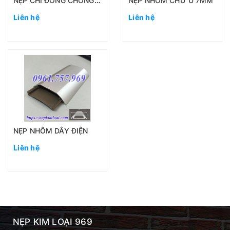
NẸP CHỈ ĐỒNG CHỐNG TRƠN
NẸP NHÔM CHỮ U 7MM
Liên hệ
Liên hệ
NẸP NHÔM DÂY ĐIỆN
Liên hệ
NẸP KIM LOẠI 969