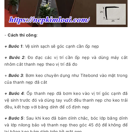
-
Cách thi công
:
+ Bước 1
: Vệ sinh sạch sẽ góc cạnh cần ốp nẹp
+ Bước 2
: Đo đạc các vị trí cần ốp nẹp và dùng máy cắt
nhôm cắt thanh nẹp theo vị trí đã đo
+
Bước 3
: Bơm keo chuyên dụng như Titebond vào mặt trong
của thanh nẹp đã cắt
+ Bước 4
: Ốp thanh nẹp đã bơm keo vào vị trí góc cạnh đã
vệ sinh trước đó và dùng tay vuốt đều thanh nẹp cho keo trải
đều, kết hợp với băng dính để cố định nẹp
+ Bước 5
: Sau khi keo đã bám dính chắc, bóc lớp băng dính
và lớp nilong bảo vệ thanh nẹp theo góc 45 độ để không để
lại băng keo bám dính trên bề mặt nẹp