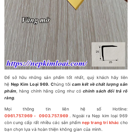
Để sở hữu những sản phẩm tốt nhất, quý khách hãy liên
hệ
Nẹp Kim Loại 969. C
húng tôi
cam kết về chất lượng sản
phẩm
, hàng chính hãng cũng như có
chính sách đổi trả rõ
ràng
.
Mọi thông tin liên hệ số Hotline:
0961.757.969 - 0903.757.969
. Ngoài ra Nẹp kim loại 969
còn cung cấp rất nhiều các sản phẩm
nẹp trang trí khác
cho
bạn chọn lựa và hoàn thiện không gian của mình.