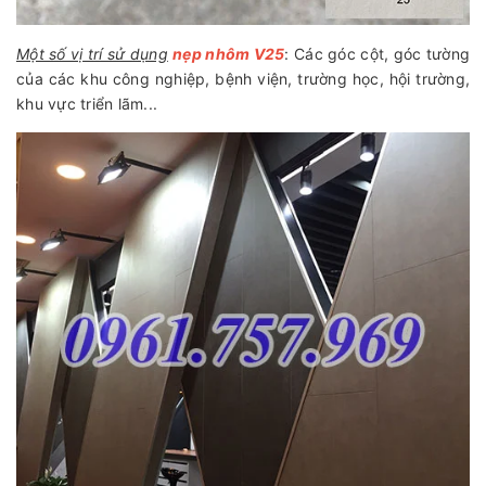
Một số vị trí sử dụng
nẹp nhôm V25
: Các góc cột, góc tường
của các khu công nghiệp, bệnh viện, trường học, hội trường,
khu vực triển lãm...