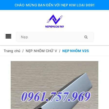
CHÀO MỪNG BẠN ĐẾN VỚI NẸP KIM LOẠI 969!!
Trang chủ
/
NẸP NHÔM CHỮ V
/
NẸP NHÔM V25