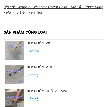
Địa chỉ: Chung cư Vinhomes West Point - Mễ Trì - Phạm Hùng
- Nam Từ Liêm - Hà Nội
SẢN PHẨM CÙNG LOẠI
NẸP NHÔM V6
Liên hệ
NẸP NHÔM V10
Liên hệ
NẸP NHÔM CHỮ V15MM
Liên hệ