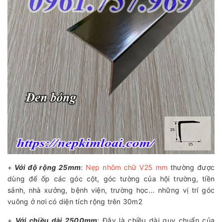
+
Với độ rộng 25mm
:
Nẹp nhôm chữ V25 mm
thường được
dùng để ốp các góc cột, góc tường của hội trường, tiền
sảnh, nhà xưởng, bệnh viện, trường học... những vị trí góc
vuông ở nơi có diện tích rộng trên 30m2
+
Với chiều dài 2500mm
: Đây là chiều dài quy chuẩn của