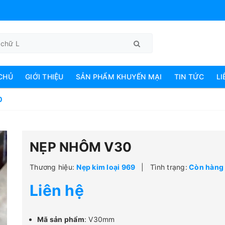
CHỦ
GIỚI THIỆU
SẢN PHẨM KHUYẾN MẠI
TIN TỨC
LI
0
NẸP NHÔM V30
Thương hiệu:
Nẹp kim loại 969
|
Tình trạng:
Còn hàng
Liên hệ
Mã sản phẩm
: V30mm