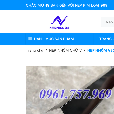
CHÀO MỪNG BẠN ĐẾN VỚI NẸP KIM LOẠI 969!!
DANH MỤC SẢN PHẨM
TRANG 
Trang chủ
/
NẸP NHÔM CHỮ V
/
NẸP NHÔM V3